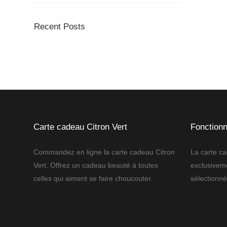
Recent Posts
Carte cadeau Citron Vert
Fonction
Commandez en ligne la carte cadeau Citron
La carte ca
Vert. Offrez un cadeau beauté à toutes
exclusiveme
celles qui aiment se faire choucouter.
sélectionné