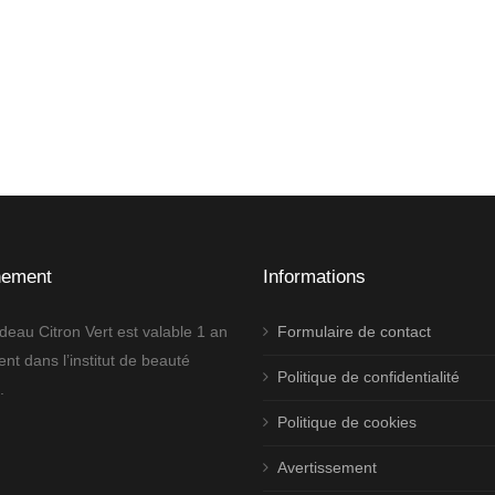
nement
Informations
deau Citron Vert est valable 1 an
Formulaire de contact
nt dans l’institut de beauté
Politique de confidentialité
.
Politique de cookies
Avertissement