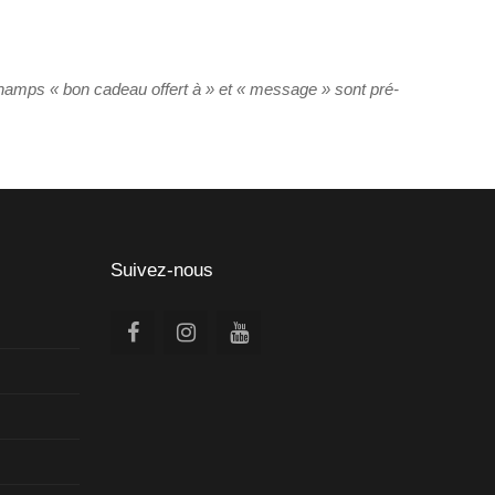
champs « bon cadeau offert à » et « message » sont pré-
Suivez-nous