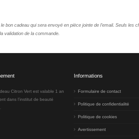
 le bon cadeau qui sera envoyé en pièce jointe de l’email. Seuls les 
 la validation de la commande.
nement
Informations
deau Citron Vert est valable 1 an
Formulaire de contact
nt dans l’institut de beauté
Politique de confidentialité
.
Politique de cookies
Avertissement