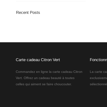
Recent Posts
Carte cadeau Citron Vert
Fonction
Commandez en ligne la carte cadeau Citron
La carte ca
Vert. Offrez un cadeau beauté à toutes
exclusiveme
celles qui aiment se faire choucouter.
sélectionné