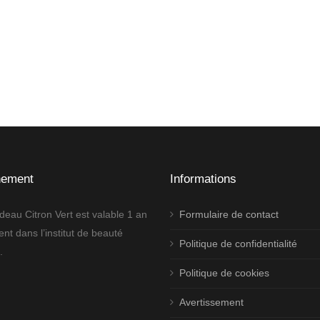
nement
Informations
deau Citron Vert est valable 1 an
Formulaire de contact
nt dans l’institut de beauté
Politique de confidentialité
.
Politique de cookies
Avertissement